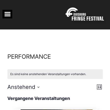
Skip
to
content
PERFORMANCE
Es sind keine anstehenden Veranstaltungen vorhanden.
ANSI
VERA
Anstehend
LISTE
ANSI
NAVI
Datum
NAVI
wählen.
Vergangene Veranstaltungen