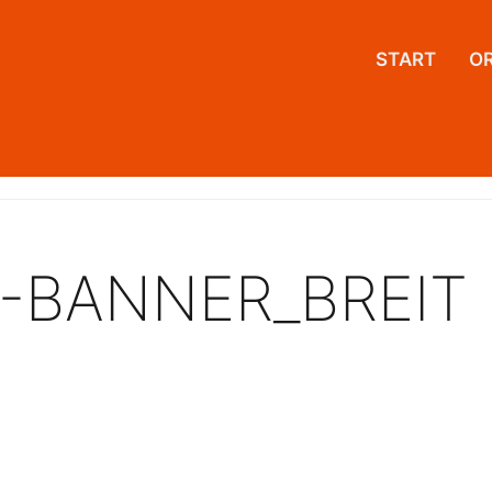
START
O
-BANNER_BREIT