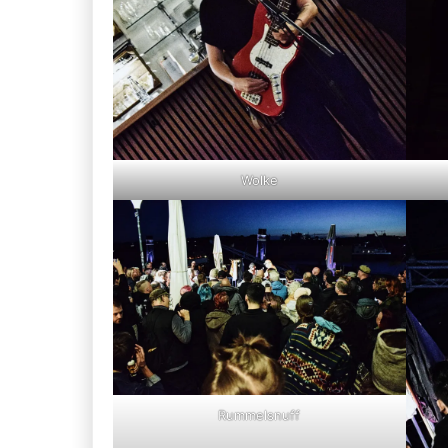
Wolke
Rummelsnuff