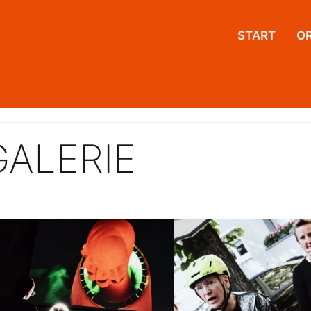
START
O
GALERIE