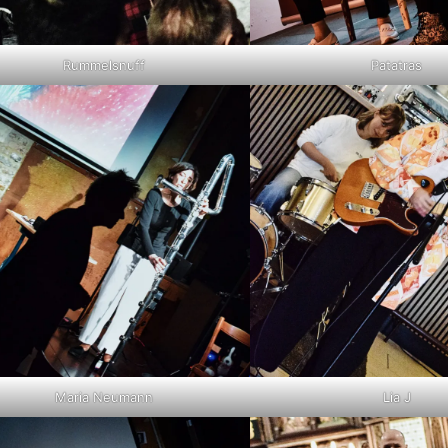
Rummelsnuff
Patatras
Maria Neumann
Lia J