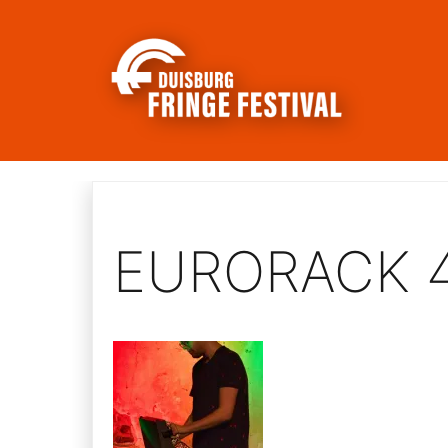
Skip
to
content
EURORACK 