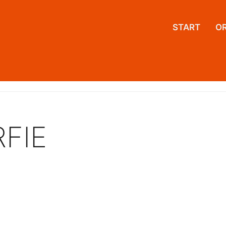
START
O
FIE